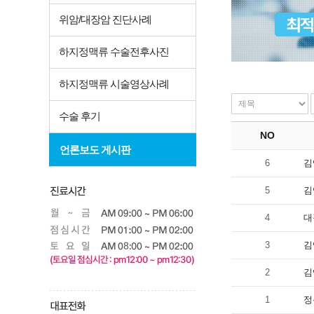
위암/대장암 진단사례
하지정맥류 수술전후사진
하지정맥류 시술영상사례
수술 후기
NO
언론보도 게시판
6
김
5
김
4
대
3
김
2
김
1
정