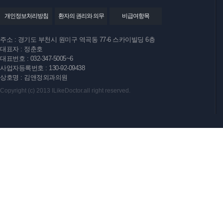
개인정보처리방침
환자의 권리와 의무
비급여항목
주소 : 경기도 부천시 원미구 역곡동 77-6 스카이빌딩 6층
대표자 : 정춘호
대표번호 : 032-347-5005~6
사업자등록번호 : 130-92-09438
상호명 : 김앤정외과의원
Copyright (c) 2013 ILikeDoctor.all right reserved.