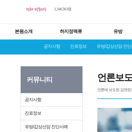
1,346,563명
본원소개
하지정맥류
유방
공지사항
진료정보
유방/갑상선암 진
언론보도
커뮤니티
언론에 보도된 김앤정
공지사항
진료정보
유방/갑상선암 진단사례