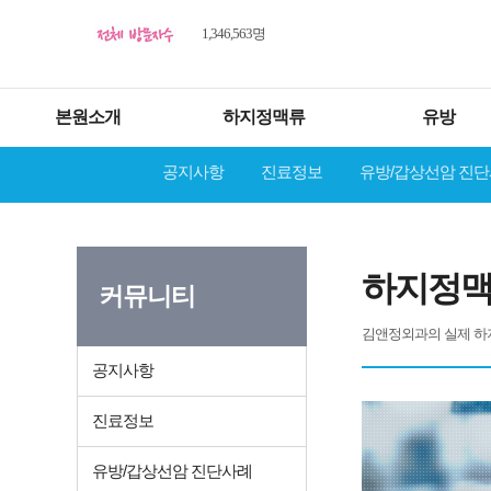
1,346,563명
본원소개
하지정맥류
유방
공지사항
진료정보
유방/갑상선암 진
하지정맥
커뮤니티
김앤정외과의 실제 하
공지사항
진료정보
유방/갑상선암 진단사례