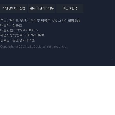
개인정보처리방침
환자의 권리와 의무
비급여항목
주소 : 경기도 부천시 원미구 역곡동 77-6 스카이빌딩 6층
대표자 : 정춘호
대표번호 : 032-347-5005~6
사업자등록번호 : 130-92-09438
상호명 : 김앤정외과의원
Copyright (c) 2013 ILikeDoctor.all right reserved.