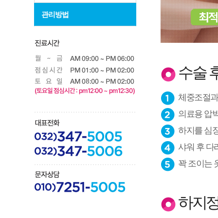
관리방법
수술 
체중조절과
의료용 압
하지를 심
샤워 후 다
꽉 조이는 
하지정