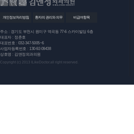
개인정보처리방침
환자의 권리와 의무
비급여항목
주소 : 경기도 부천시 원미구 역곡동 77-6 스카이빌딩 6층
대표자 : 정춘호
대표번호 : 032-347-5005~6
사업자등록번호 : 130-92-09438
상호명 : 김앤정외과의원
Copyright (c) 2013 ILikeDoctor.all right reserved.