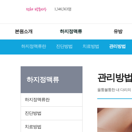
1,346,563명
본원소개
하지정맥류
유방
하지정맥류란
진단방법
치료방법
관리방법
관리방
하지정맥류
울퉁불퉁한 내 다리의
하지정맥류란
진단방법
치료방법